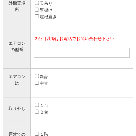
外機置場
天吊り
所
壁掛け
屋根置き
２台目以降はお電話でお問い合わせ下さい
エアコン
の型番
エアコン
新品
は
中古
１台
取り外し
２台
戸建ての
１階