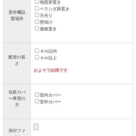
地面床置き
ベランダ床置き
室外機設
天吊り
置場所
壁掛け
屋根置き
４ｍ以内
配管の長
４ｍ以上
さ
およそで結構です
化粧カバ
室内カバー
ー希望の
室外カバー
方
添付ファ