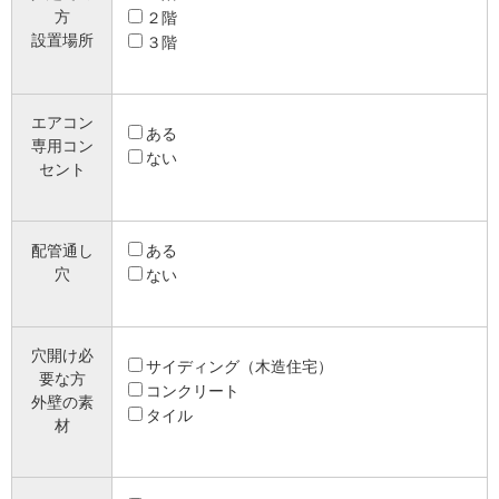
方
２階
設置場所
３階
エアコン
ある
専用コン
ない
セント
配管通し
ある
穴
ない
穴開け必
サイディング（木造住宅）
要な方
コンクリート
外壁の素
タイル
材