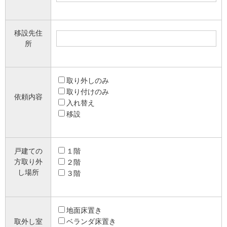
移設先住
所
取り外しのみ
取り付けのみ
依頼内容
入れ替え
移設
戸建ての
１階
方取り外
２階
し場所
３階
地面床置き
取外し室
ベランダ床置き